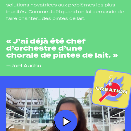
solutions novatrices aux problèmes les plus
inusités. Comme Joël quand on lui demande de
faire chanter… des pintes de lait.
« J’ai déjà été chef
d’orchestre d’une
chorale de pintes de lait. »
—Joël Auchu