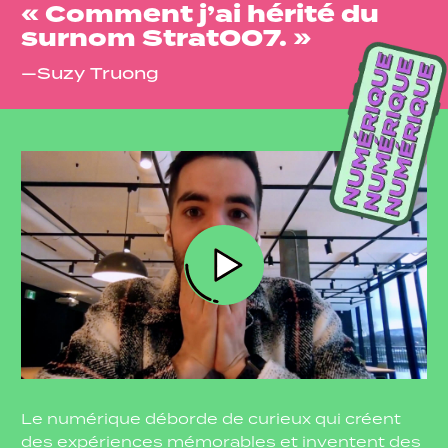
« Comment j’ai hérité du
surnom Strat007. »
—Suzy Truong
Le numérique déborde de curieux qui créent
des expériences mémorables et inventent des