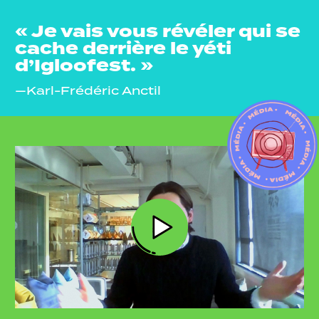
« Je vais vous révéler qui se
cache derrière le yéti
d’Igloofest. »
—Karl-Frédéric Anctil