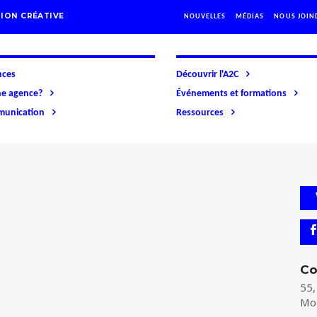
ION CRÉATIVE
NOUVELLES
MÉDIAS
NOUS JOIN
nces
Découvrir l'A2C
ne agence?
Événements et formations
mmunication
Ressources
Co
55,
Mo