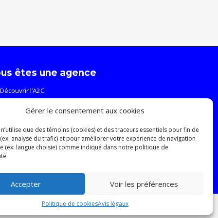
us êtes une agence
Découvrir l’A2C
Événements et formations
Gérer le consentement aux cookies
Ressources
Relève
n’utilise que des témoins (cookies) et des traceurs essentiels pour fin de
 (ex: analyse du trafic) et pour améliorer votre expérience de navigation
ite (ex: langue choisie) comme indiqué dans notre politique de
ité
Accepter
Voir les préférences
Politique de cookies
Avis légaux
AVIS LÉGAUX
PLAN DU SITE