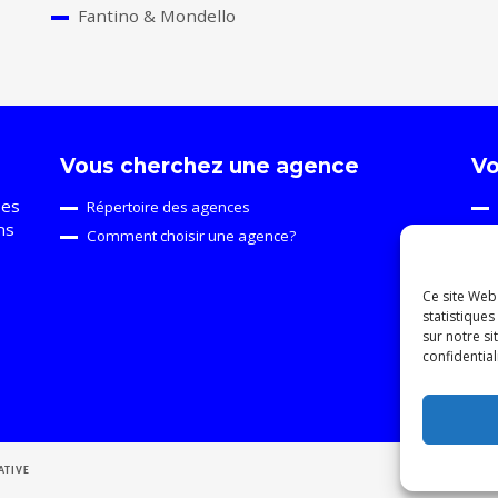
Fantino & Mondello
Vous cherchez une agence
Vo
ses
Répertoire des agences
ns
Comment choisir une agence?
Ce site Web 
statistiques
sur notre s
confidential
ATIVE