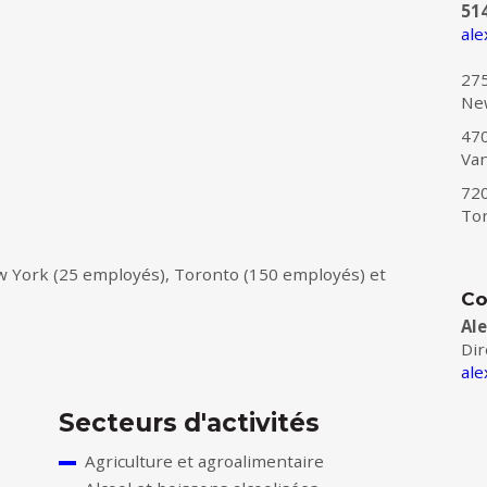
51
ale
275
Ne
470
Van
720
Tor
 York (25 employés), Toronto (150 employés) et
Co
Al
Dir
ale
Secteurs d'activités
Agriculture et agroalimentaire