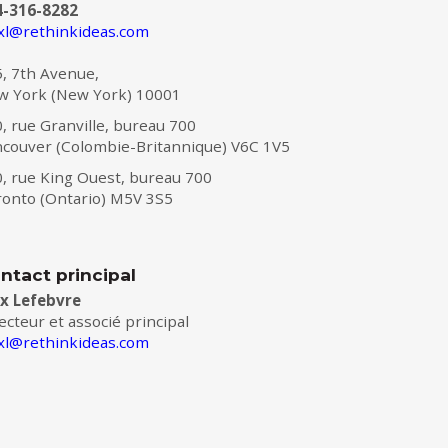
4-316-8282
xl@rethinkideas.com
, 7th Avenue,
w York (New York) 10001
, rue Granville, bureau 700
couver (Colombie-Britannique) V6C 1V5
, rue King Ouest, bureau 700
onto (Ontario) M5V 3S5
ntact principal
ex Lefebvre
ecteur et associé principal
xl@rethinkideas.com