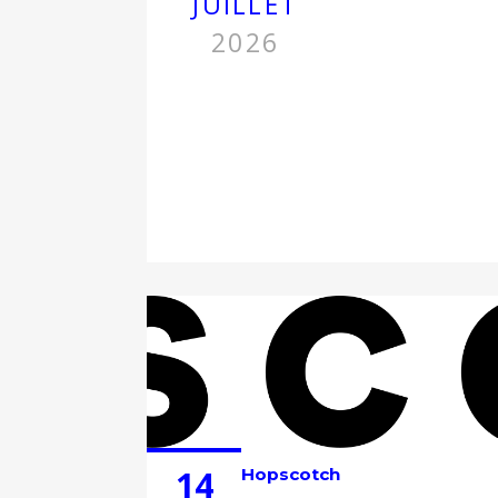
JUILLET
2026
14
Hopscotch