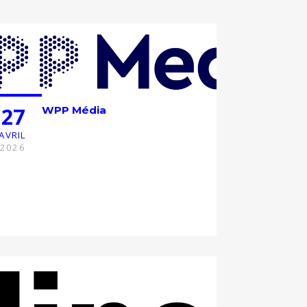
27
WPP Média
AVRIL
2026