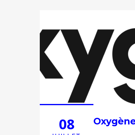
08
Oxygèn