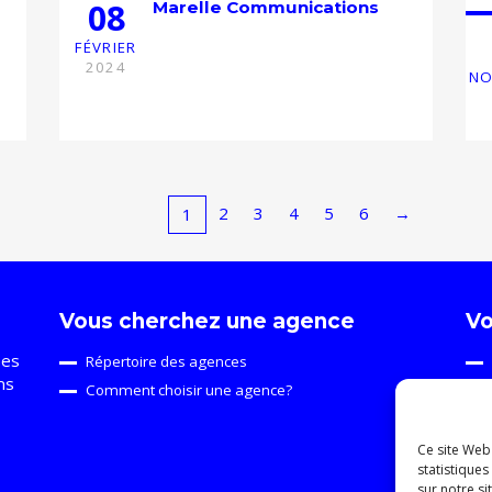
08
Marelle Communications
FÉVRIER
2024
NO
2
3
4
5
6
→
1
Vous cherchez une agence
Vo
ses
Répertoire des agences
ns
Comment choisir une agence?
Ce site Web 
statistiques
sur notre s