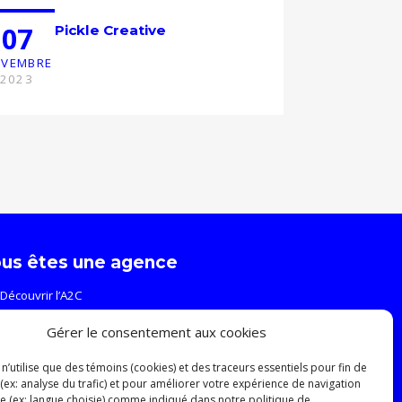
07
Pickle Creative
VEMBRE
2023
us êtes une agence
Découvrir l’A2C
Événements et formations
Gérer le consentement aux cookies
Ressources
Relève
n’utilise que des témoins (cookies) et des traceurs essentiels pour fin de
 (ex: analyse du trafic) et pour améliorer votre expérience de navigation
ite (ex: langue choisie) comme indiqué dans notre politique de