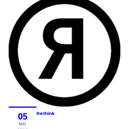
05
Rethink
MAI