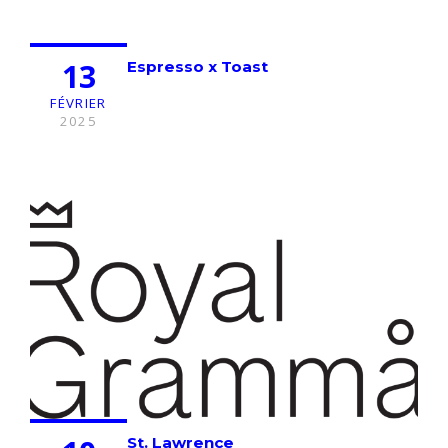
13
Espresso x Toast
FÉVRIER
2025
St. Lawrence