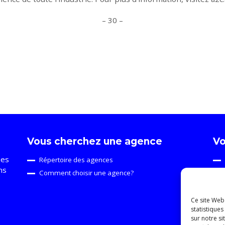
– 30 –
Vous cherchez une agence
Vo
ses
Répertoire des agences
ns
Comment choisir une agence?
Ce site Web 
statistiques
sur notre s