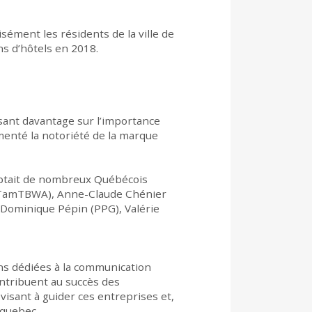
sément les résidents de la ville de
s d’hôtels en 2018.
sant davantage sur l’importance
gmenté la notoriété de la marque
mptait de nombreux Québécois
am-TamTBWA), Anne-Claude Chénier
, Dominique Pépin (PPG), Valérie
ions dédiées à la communication
ontribuent au succès des
s visant à guider ces entreprises et,
c.quebec.