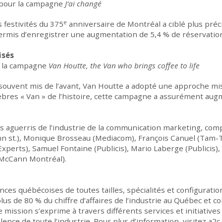
 pour la campagne
J’ai changé
e
s festivités du 375
anniversaire de Montréal a ciblé plus préci
permis d’enregistrer une augmentation de 5,4 % de réservation
isés
r la campagne
Van Houtte, the Van who brings coffee to life
 souvent mis de l’avant, Van Houtte a adopté une approche mi
élèbres « Van » de l’histoire, cette campagne a assurément au
s aguerris de l’industrie de la communication marketing, co
john st.), Monique Brosseau (Mediacom), François Canuel (T
 Experts), Samuel Fontaine (Publicis), Mario Laberge (Publicis)
(McCann Montréal).
ences québécoises de toutes tailles, spécialités et configurat
s de 80 % du chiffre d’affaires de l’industrie au Québec et c
re mission s’exprime à travers différents services et initiative
cellence de toute l’industrie. Pour plus d’information, visitez a2