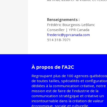
Renseignements :
Frédéric Bourgeois-LeBlanc
Conseiller | YPR Canada
frederic@yprcanada.com
514 318-7071
À propos de l’A2C
Regroupant plus de 100 agences québécoi
de toutes tailles, spécialités et configuratio
dédiées à la communication créative, notre
mission est de faire de l’industrie de la
communication stratégique et créative un
incontournable dans la création de valeur
économique, sociale et culturelle.