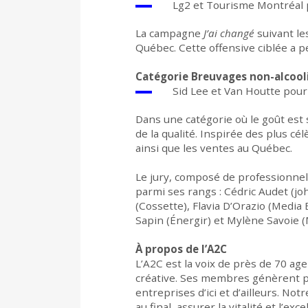
Lg2 et Tourisme Montréal
La campagne
J’ai changé
suivant le
Québec. Cette offensive ciblée a 
Catégorie Breuvages non-alcool
Sid Lee et Van Houtte pou
Dans une catégorie où le goût est
de la qualité. Inspirée des plus c
ainsi que les ventes au Québec.
Le jury, composé de professionnel
parmi ses rangs : Cédric Audet (
(Cossette), Flavia D’Orazio (Media
Sapin (Énergir) et Mylène Savoie 
À propos de l’A2C
L’A2C est la voix de près de 70 ag
créative. Ses membres génèrent plu
entreprises d’ici et d’ailleurs. Not
au final, assurer la vitalité et l’ex