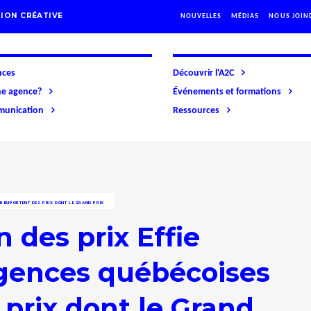
ION CRÉATIVE
NOUVELLES
MÉDIAS
NOUS JOIN
nces
Découvrir l'A2C
ne agence?
Événements et formations
mmunication
Ressources
S REMPORTENT DES PRIX DONT LE GRAND PRIX
 des prix Effie
agences québécoises
prix dont le Grand