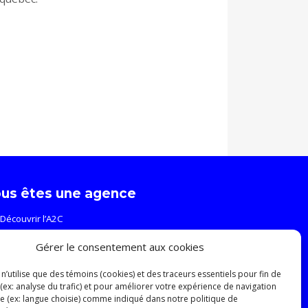
us êtes une agence
Découvrir l’A2C
Événements et formations
Gérer le consentement aux cookies
Ressources
Relève
n’utilise que des témoins (cookies) et des traceurs essentiels pour fin de
 (ex: analyse du trafic) et pour améliorer votre expérience de navigation
ite (ex: langue choisie) comme indiqué dans notre politique de