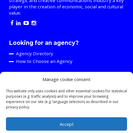
strategic and creative communications industry a key
player in the creation of economic, social and cultural
value.
Looking for an agency?
Agency Directory
How to Choose an Agency
Manage cookie consent
Are you an agency?
Discover the A2C
This website only uses cookies and other essential cookies for statistical
purposes (e.g. traffic analysis) and to improve your browsing
Events and Training Activities
experience on our site (e.g. language selection) as described in our
Resources
privacy policy.
Young Professionals
Accept