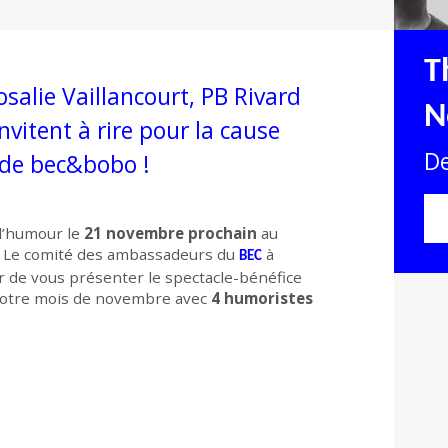
T
salie Vaillancourt, PB Rivard
N
invitent à rire pour la cause
De
n de bec&bobo !
d’humour le
21 novembre prochain
au
c. Le comité des ambassadeurs du
à
BEC
ier de vous présenter le spectacle-bénéfice
r votre mois de novembre avec
4 humoristes