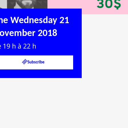
he Wednesday 21
ovember 2018
 19 h à 22 h
Subscribe