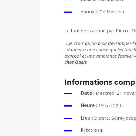
Yannick De Martino
Le tout sera animé par Pierre-Oli
« Je crois qu’on a su développer l
: donner à une cause qui les touc
d’alcool et une ambiance festive! 
chez Oasis
Informations comp
Date :
Mercredi 21 nov
Heure :
19 h à 22 h
Lieu :
District Saint-Jose
Prix :
30 $