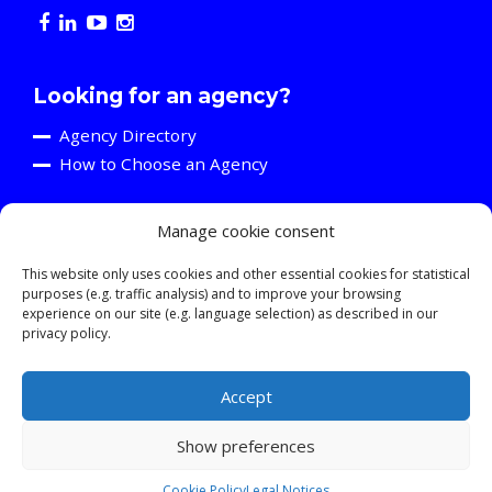
Looking for an agency?
Agency Directory
How to Choose an Agency
Manage cookie consent
Are you an agency?
Discover the A2C
This website only uses cookies and other essential cookies for statistical
purposes (e.g. traffic analysis) and to improve your browsing
Events and Training Activities
experience on our site (e.g. language selection) as described in our
Resources
privacy policy.
Young Professionals
Accept
Show preferences
© 2026 ASSOCIATION OF CREATIVE COMMUNICATIONS AGENCIES
Cookie Policy
Legal Notices
LEGAL NOTICES
SITE MAP