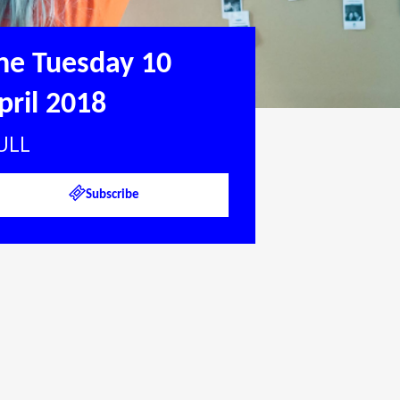
he Tuesday 10
pril 2018
ULL
Subscribe