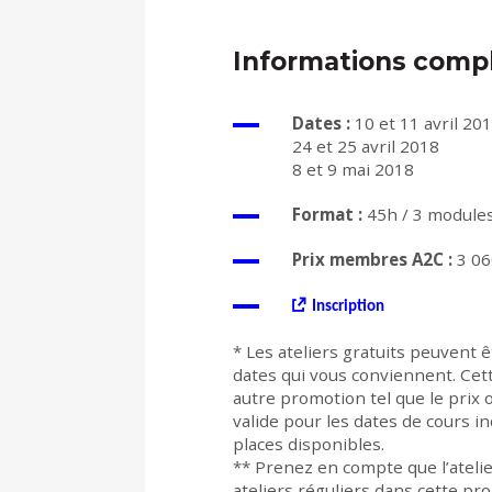
Informations comp
Dates :
10 et 11 avril 20
24 et 25 avril 2018
8 et 9 mai 2018
Format :
45h / 3 modules
Prix membres A2C :
3 06
Inscription
*
Les ateliers gratuits peuvent ê
dates qui vous conviennent. Cet
autre promotion tel que le prix 
valide pour les dates de cours i
places disponibles.
**
Prenez en compte que l’ateli
ateliers réguliers dans cette pr