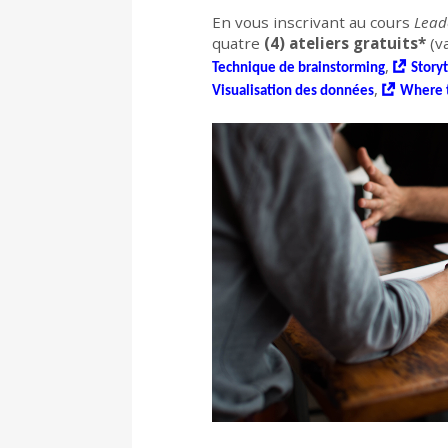
En vous inscrivant au cours
Lead
quatre
(4) ateliers gratuits*
(va
,
Technique de brainstorming
Storyt
,
Visualisation des données
Where 