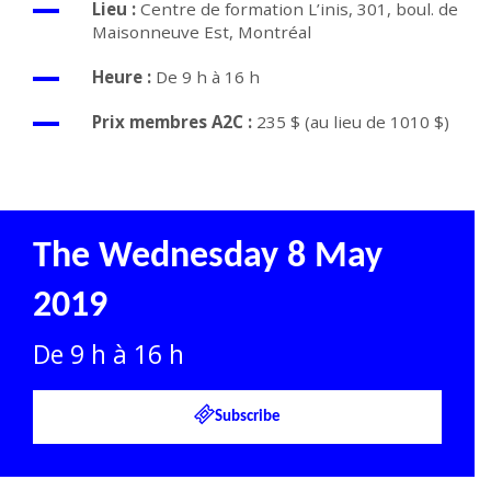
Lieu :
Centre de formation L’inis,
301, boul. de
Maisonneuve Est, Montréal
Heure :
De 9 h à 16 h
Prix membres A2C :
235 $ (au lieu de 1010 $)
The Wednesday 8 May
2019
De 9 h à 16 h
Subscribe