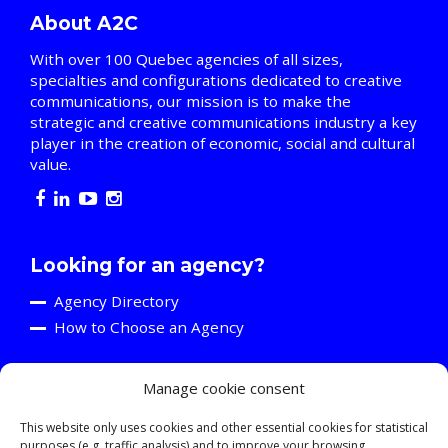
About A2C
With over 100 Quebec agencies of all sizes,
specialties and configurations dedicated to creative
communications, our mission is to make the
strategic and creative communications industry a key
player in the creation of economic, social and cultural
value.
Looking for an agency?
Agency Directory
How to Choose an Agency
Manage cookie consent
Are you an agency?
Discover the A2C
This website only uses cookies and other essential cookies for statistical
purposes (e.g. traffic analysis) and to improve your browsing