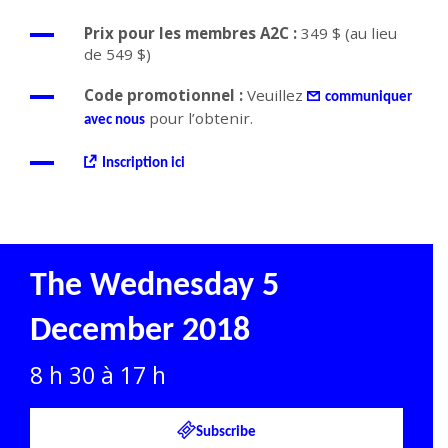
Prix pour les membres A2C :
349 $ (au lieu
de 549 $)
Code promotionnel :
Veuillez
communiquer
pour l’obtenir.
avec nous
Inscription ici
The Wednesday 5
December 2018
8 h 30 à 17 h
Subscribe