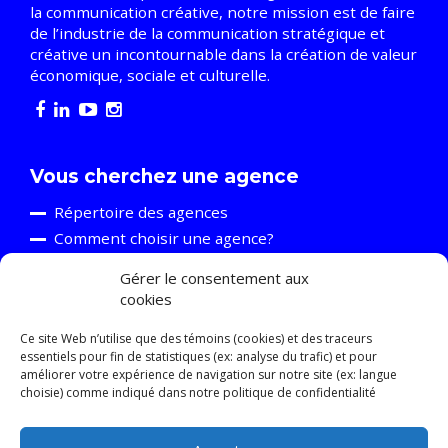
la communication créative, notre mission est de faire
de l’industrie de la communication stratégique et
créative un incontournable dans la création de valeur
économique, sociale et culturelle.
Vous cherchez une agence
Répertoire des agences
Comment choisir une agence?
Gérer le consentement aux
cookies
Vous êtes une agence
Découvrir l’A2C
Ce site Web n’utilise que des témoins (cookies) et des traceurs
essentiels pour fin de statistiques (ex: analyse du trafic) et pour
Événements et formations
améliorer votre expérience de navigation sur notre site (ex: langue
Ressources
choisie) comme indiqué dans notre politique de confidentialité
Relève