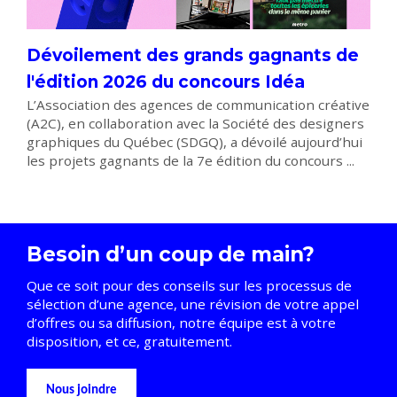
Dévoilement des grands gagnants de
l'édition 2026 du concours Idéa
L’Association des agences de communication créative
(A2C), en collaboration avec la Société des designers
graphiques du Québec (SDGQ), a dévoilé aujourd’hui
les projets gagnants de la 7e édition du concours ...
Besoin d’un coup de main?
Que ce soit pour des conseils sur les processus de
sélection d’une agence, une révision de votre appel
d’offres ou sa diffusion, notre équipe est à votre
disposition, et ce, gratuitement.
Nous joindre