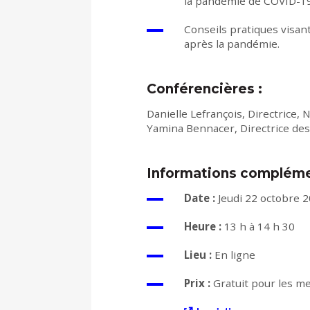
la pandémie de COVID-19
Conseils pratiques visant 
après la pandémie.
Conférencières :
Danielle Lefrançois, Directrice
Yamina Bennacer, Directrice de
Informations compléme
Date :
Jeudi 22 octobre 
Heure :
13 h à 14 h 30
Lieu :
En ligne
Prix :
Gratuit pour les m