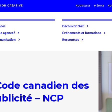
ION CRÉATIVE
NOUVELLES
MÉDIAS
NO
nces
Découvrir l'A2C
ne agence?
Événements et formations
mmunication
Ressources
Code canadien des
blicité – NCP