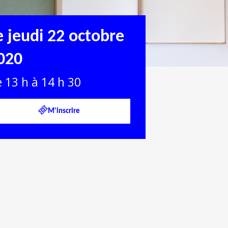
e jeudi 22 octobre
020
 13 h à 14 h 30
M'inscrire