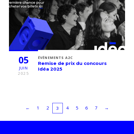
05
ÉVÉNEMENTS A2C
Remise de prix du concours
JUIN
Idéa 2025
2025
←
1
2
4
5
6
7
→
3