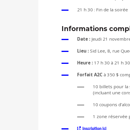
21 h 30 : Fin de la soirée
Informations comp
Date :
Jeudi 21 novembr
Lieu :
Sid Lee, 8, rue Qu
Heure :
17 h 30 à 21 h 30
Forfait A2C
à 350 $ comp
10 billets pour l
(incluant une co
10 coupons d’alc
1 zone réservée 
Inscription ici