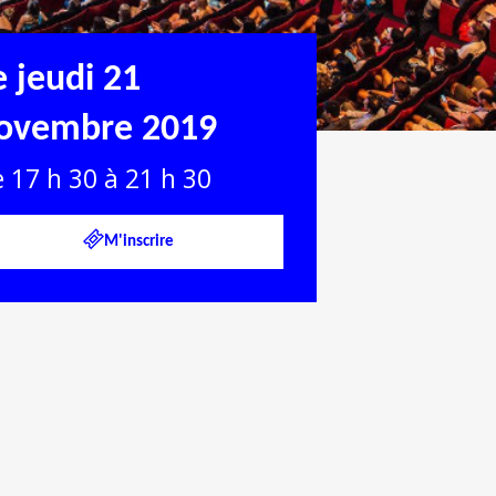
e jeudi 21
ovembre 2019
 17 h 30 à 21 h 30
M'inscrire