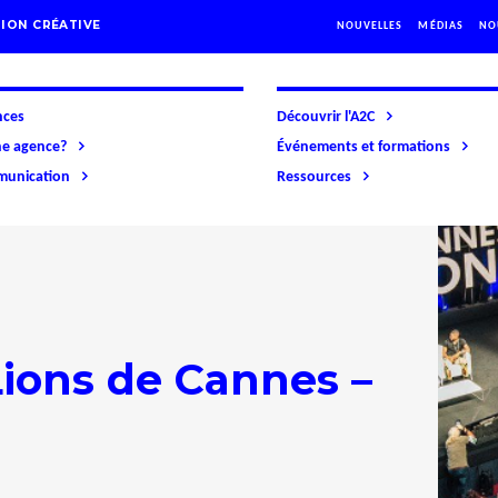
ION CRÉATIVE
NOUVELLES
MÉDIAS
NO
nces
Découvrir l'A2C
ne agence?
Événements et formations
mmunication
Ressources
Lions de Cannes –