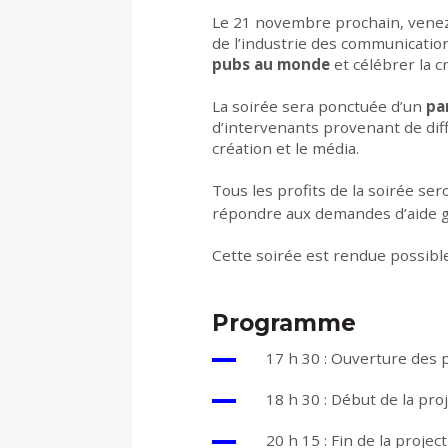
Le 21 novembre prochain, venez
de l’industrie des communicatio
pubs au monde
et célébrer la cr
La soirée sera ponctuée d’un
pa
d’intervenants provenant de diff
création et le média.
Tous les profits de la soirée se
répondre aux demandes d’aide gr
Cette soirée est rendue possibl
Programme
17 h 30 : Ouverture des p
18 h 30 : Début de la proj
20 h 15 : Fin de la projec