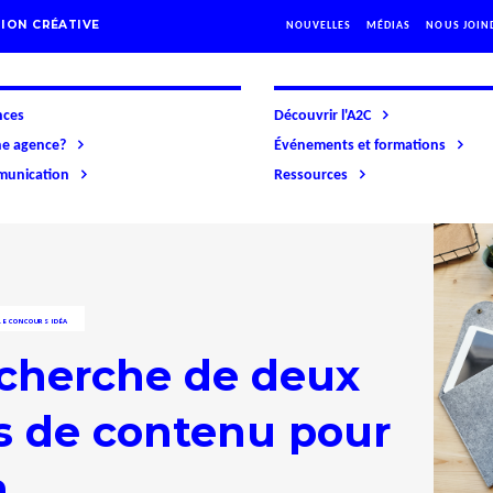
ION CRÉATIVE
NOUVELLES
MÉDIAS
NOUS JOIN
nces
Découvrir l'A2C
ne agence?
Événements et formations
mmunication
Ressources
LE CONCOURS IDÉA
recherche de deux
es de contenu pour
a