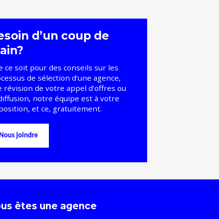
esoin d’un coup de
ain?
 ce soit pour des conseils sur les
cessus de sélection d’une agence,
 révision de votre appel d’offres ou
diffusion, notre équipe est à votre
position, et ce, gratuitement.
Nous joindre
us êtes une agence