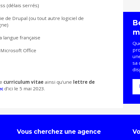
ss (délais serrés)
 de Drupal (ou tout autre logiciel de
B
gne)
m
a langue française
Que
pro
Microsoft Office
une
sa 
dis
re
curriculum vitae
ainsi qu’une
lettre de
d’ici le 5 mai 2023.
ec
Vous cherchez une agence
Vo