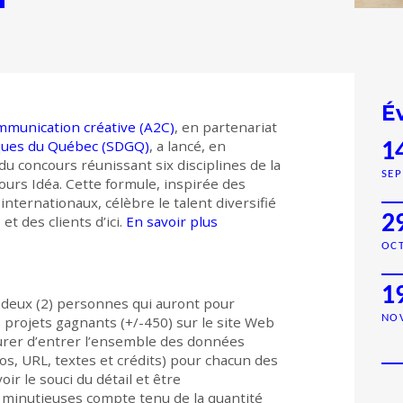
É
mmunication créative (A2C)
, en partenariat
iques du Québec (SDGQ)
, a lancé, en
1
du concours réunissant six disciplines de la
SEP
ours Idéa. Cette formule, inspirée des
nternationaux, célèbre le talent diversifié
2
et des clients d’ici.
En savoir plus
OC
1
deux (2) personnes qui auront pour
NO
s projets gagnants (+/-450) sur le site Web
surer d’entrer l’ensemble des données
éos, URL, textes et crédits) pour chacun des
oir le souci du détail et être
 minutieuses compte tenu de la quantité