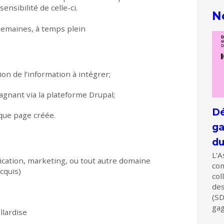
ensibilité de celle-ci.
N
semaines, à temps plein
on de l’information à intégrer;
agnant via la plateforme Drupal;
Dé
aque page créée.
ga
du
L’A
cation, marketing, ou tout autre domaine
com
cquis)
col
de
(SD
gag
llardise