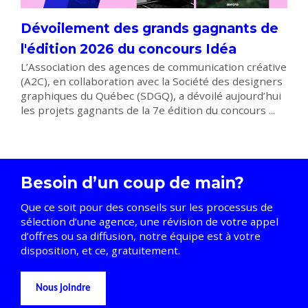
Dévoilement des grands gagnants de
l'édition 2026 du concours Idéa
L’Association des agences de communication créative
(A2C), en collaboration avec la Société des designers
graphiques du Québec (SDGQ), a dévoilé aujourd’hui
les projets gagnants de la 7e édition du concours ...
Besoin d’un coup de main?
Que ce soit pour des conseils sur les processus de
sélection d’une agence, une révision de votre appel
d’offres ou sa diffusion, notre équipe est à votre
disposition, et ce, gratuitement.
Nous joindre