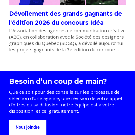
Dévoilement des grands gagnants de
l'édition 2026 du concours Idéa
L’Association des agences de communication créative
(A2C), en collaboration avec la Société des designers
graphiques du Québec (SDGQ), a dévoilé aujourd’hui
les projets gagnants de la 7e édition du concours ...
Besoin d’un coup de main?
Que ce soit pour des conseils sur les processus de
sélection d’une agence, une révision de votre appel
d’offres ou sa diffusion, notre équipe est à votre
disposition, et ce, gratuitement.
Nous joindre