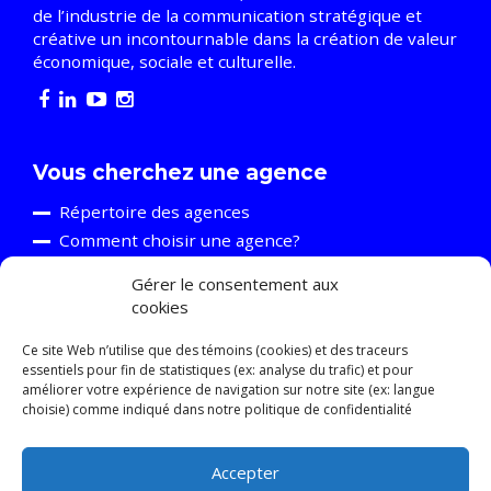
de l’industrie de la communication stratégique et
créative un incontournable dans la création de valeur
économique, sociale et culturelle.
Vous cherchez une agence
Répertoire des agences
Comment choisir une agence?
Gérer le consentement aux
cookies
Vous êtes une agence
Découvrir l’A2C
Ce site Web n’utilise que des témoins (cookies) et des traceurs
essentiels pour fin de statistiques (ex: analyse du trafic) et pour
Événements et formations
améliorer votre expérience de navigation sur notre site (ex: langue
Ressources
choisie) comme indiqué dans notre politique de confidentialité
Relève
Accepter