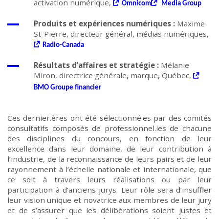
activation numérique,
Omnicom
Media Group
Produits et expériences numériques :
Maxime
St-Pierre, directeur général, médias numériques,
Radio-Canada
Résultats d’affaires et stratégie :
Mélanie
Miron, directrice générale, marque, Québec,
BMO Groupe financier
Ces
dernier.ères
ont été sélectionné.es par des comités
consultatifs composés
de
professionnel.les
de chacune
des disciplines du concours, en fonction de leur
excellence dans le
ur
domaine, de leur contribution à
l’industrie, de l
a
reconnaissance
de
leurs pairs et de leur
rayonnement à l’échelle
nationale
et internationale, que
ce soit à travers leurs réalisations ou par leur
participation à d
‘anciens
jurys. Leur rôle sera d’insuffler
leur vision unique et novatrice aux membres de leur jury
et de s’assurer que les délibérations so
ien
t justes et