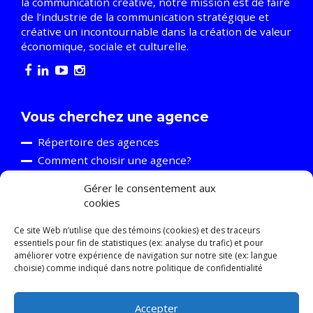
la communication créative, notre mission est de faire
de l’industrie de la communication stratégique et
créative un incontournable dans la création de valeur
économique, sociale et culturelle.
Vous cherchez une agence
Répertoire des agences
Comment choisir une agence?
Gérer le consentement aux
cookies
Vous êtes une agence
Découvrir l’A2C
Ce site Web n’utilise que des témoins (cookies) et des traceurs
essentiels pour fin de statistiques (ex: analyse du trafic) et pour
Événements et formations
améliorer votre expérience de navigation sur notre site (ex: langue
Ressources
choisie) comme indiqué dans notre politique de confidentialité
Relève
Accepter