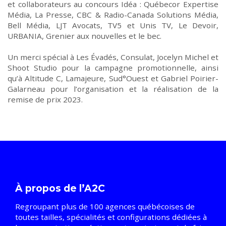
et collaborateurs au concours Idéa :
Québecor Expertise
Média, La Presse, CBC & Radio-Canada Solutions Média
,
Bell Média, LJT Avocats, TV5 et Unis TV, Le Devoir,
URBANIA, Grenier aux nouvelles et le bec
.
Un merci spécial à
Les Évadés,
Consulat, Jocelyn Michel et
Shoot Studio
pour la campagne promotionnelle, ainsi
qu’à Altitude C
,
Lamajeure
,
Sud°Ouest
et
Gabriel Poirier-
Galarneau
pour l’organisation et la réalisation de la
remise de prix
2023
.
À propos de l’A2C
Regroupant plus de 100 agences québécoises de
toutes tailles, spécialités et configurations dédiées à