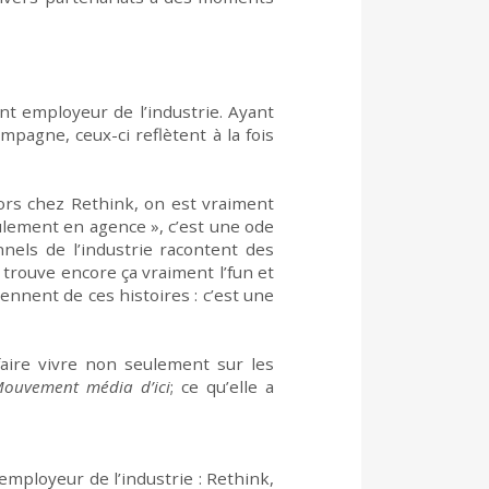
t employeur de l’industrie.
Ayant
ampagne, ceux-ci
reflètent à la fois
lors chez
Rethink
, on est vraiment
eulement en agence », c’est une ode
nnels de l’industrie racontent des
 trouve encore ça vraiment l’fun et
ennent de ces histoires : c’est
une
faire vivre non seulement sur les
ouvement média d’ici
; ce qu’
elle a
mployeur de l’industrie :
Rethink
,