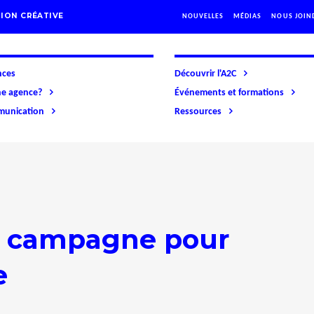
ION CRÉATIVE
NOUVELLES
MÉDIAS
NOUS JOIN
nces
Découvrir l'A2C
ne agence?
Événements et formations
mmunication
Ressources
e campagne pour
e