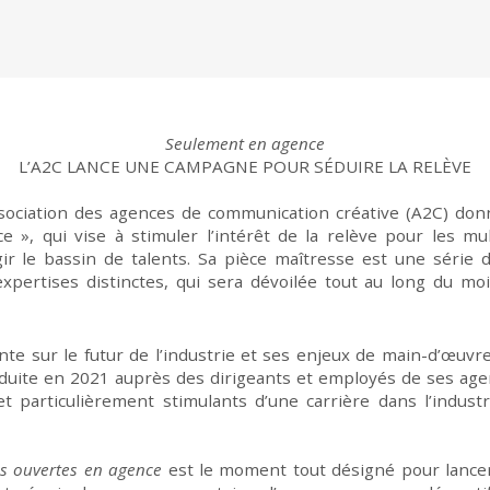
Seulement en agence
L’A2C LANCE UNE CAMPAGNE POUR SÉDUIRE LA RELÈVE
sociation des agences de communication créative (A2C)
don
ce »,
qui vise
à
stimuler l’intérêt de la relève pour
les
mult
ir le bassin de
talents.
Sa
pièce maîtresse est une série 
xpertises distinctes
,
qui
sera dévoilée
tout au long du moi
nte
sur le futur de l’industrie e
t
ses
enjeux
de
main-d’œuvre
duite
en
2021
au
près de
s
dirigeants et
employés d
e ses
age
et
particulièrement
stimulants d’une carrière
dans l’industr
s ouvertes en agence
est
le
moment tout désigné pour lancer