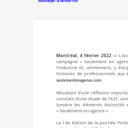
Télécharger la version PDF
Montréal, 4 février 2022
—
L’As
campagne « Seulement en agen
l’industrie
et, ultimement, y élarg
histoires de professionnels aux e
.
seulementenagence.com
Résultant d’une
réflexion
importa
constats
d
‘une
é
tude
de l’A2C
con
lumière
les
éléments
distinctifs 
«
Seulement en agence ».
La 14
e
édition de la journée
Porte