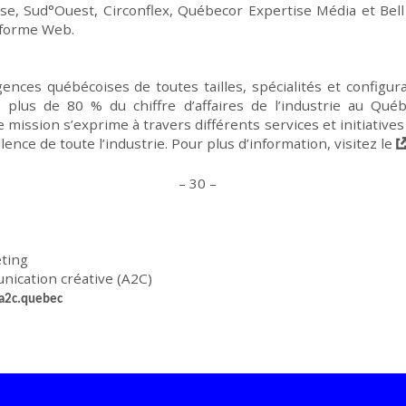
ise
,
Sud°Ouest
,
Circonflex
,
Québecor Expertise Média
et
Bell
eforme
W
eb.
gences québécoises de toutes tailles, spécialités et configu
plus de 80 % du chiffre d’affaires de l’industrie au Qué
re mission s’exprime à travers différents services et initiative
cellence de toute l’industrie. Pour plus d’information, visitez le
– 30 –
keting
nication créative (A2C)
a2c.quebec