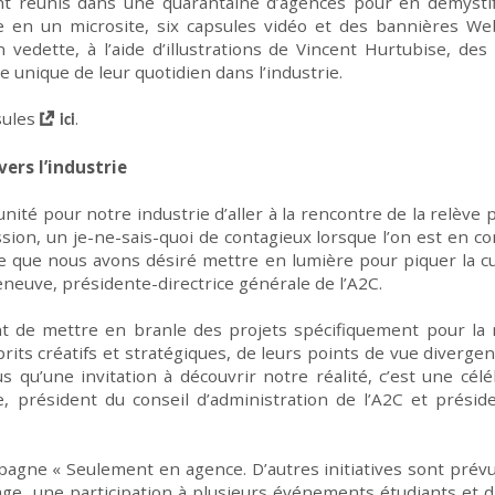
t réunis
dans une quarantaine d’agences
pour
en
démysti
e en un microsite, six capsules vidéo et des bannières W
edette, à l’aide d’illustrations
de
Vincent Hurtubise
, des
e unique de leur quotidien dans l’industrie.
sules
.
ici
vers l’industrie
nité pour notre industrie
d’aller à
la
rencontre de
la relève
ssion
, un je-ne-sais-quoi
de
contagieux lorsqu
e l
’on est en co
 ce que nous avons désiré mettre en lumière
pour piquer
l
a
cu
neuve, présidente-directrice générale
de
l’
A
2C
.
ant de mettre en branle des projets spécifiquement pour la 
its créatifs
et stratégiques
, de
leurs
points
de
vue divergen
us qu’une invitation
à découvrir notre réalité, c’est une
célé
e,
président du conseil d’administration de l’A2C et prési
ampagne « Seulement en agence
.
D’autres initiatives sont prév
age, une participation à plusieurs événements étudiants
et
d