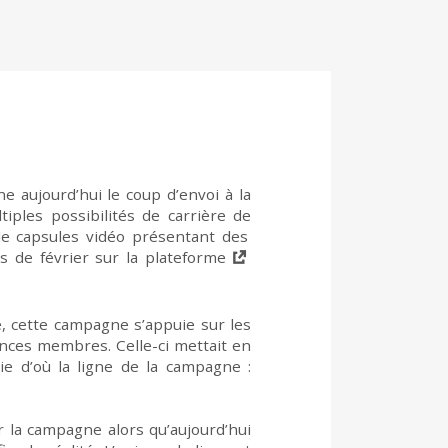
ne
aujourd’hui
le coup d’envoi à
la
iples possibilités de carrière
de
de
capsules vidéo
présentant
d
es
s de février
sur la plateforme
, c
ette campagne
s’appuie
sur
les
nces membres
.
C
elle-ci
mettait en
ie
d’où
la ligne de la campagne :
 la campagne alors qu’
aujourd’hui