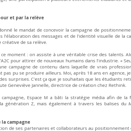
our et par
la relève
onné le mandat d
e concevoir la campagne
de
positionnemen
ns
l’
élaboratio
n d
es messages et
de
l’identité visuel
le
de la c
e créative
de
sa
relève
.
 ce moment : on assiste à une véritable crise des talents. A
 l’A2C pour attirer de nouveaux humains dans l’industrie. « S
t une campagne de contenu dans laquelle de vrais professio
t pas pu se produire ailleurs. Moi, après 18 ans en agence, je
es surprises. C’est ça que je souhaitais que les étudiants reti
oute Geneviève
Jannelle
, directrice de création chez
Rethink
.
te campagne, Espace M
a bâti
la stratégie média
afin de
la
la génération Z, mais également
à travers
les balises d
u
M
de la campagne
ution de ses partenaires et collaborateurs
au positionnement e