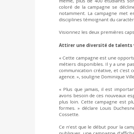
même, plus de 400 étudiants
son
coloré de la campagne se déclin
notamment
.
La campagne met en v
disciplines témoignant du caractèr
Visionnez les deux premières cap
Attirer une diversité de talents 
« Cette campagne est
une opportu
métiers
disponibles
.
Il y a une pa
communication créative
,
et c’est
agence.
»
,
souligne
Dominique Ville
« Plus que jamais, il est import
avons besoin de ces nouveaux espr
plus loin. Cette campagne est pl
forme
s
.
»
déclare
Louis Duchesn
Cossette
.
Ce n’est que le début pour la c
publiques, une campagne d’affich