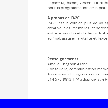
Espace M,
bicom
,
Vincent Hurtub
pour l
a programmation de la plat
À
propos de l’A2C
L’A2C est la voix de plus de 80 a
créative. Ses membres génèrent 
entreprises d’ici et d’ailleurs. Not
au final
, assurer la vitalité et l’ex
Renseignements :
Amélie Chagnon-Fathé
Conseillère, communication mar
Association des agences de commu
514 575-9813 |
a.chagnon-fathe@