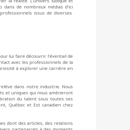
fier
l
a
réalité.
L
’univers ludique et
eb dans de nombreux médias d’ici
 professionnels issus de diverses
pour
l
ui
faire découvrir l’éventail de
ntact avec l
es professionnels de la
riosité à explorer une carrière en
relève dans notre industrie. Nous
ts et unique
s
qui
nous
amèneront
bration du
talent sous toutes ses
dent, Québec et Est canadien chez
ues dont des articles, des relations
ivers
partenariats
à des
moments