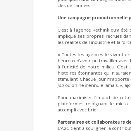
clés de l’année
.
Une campagne promotionnelle
p
C’est
à
l’agence
Rethink
q
u’a été
d
impliqué
ses
propres recrues
da
les réalités de l’industrie et
la forc
«
Toutes les agences le vivent en
heureux d’avoir pu travailler avec
à l’unicité de notre milieu. C’es
histoires étonnantes qui n’auraien
stimulant. Chaque jour m’apporte d
job
où on ne s’ennuie jamais.
»
,
aj
Pour
maximiser l’impact de cet
plateformes rejoignant le mieux
accompli avec brio.
Partenaires et collaborateurs 
L’A2C tient à souligner la contrib