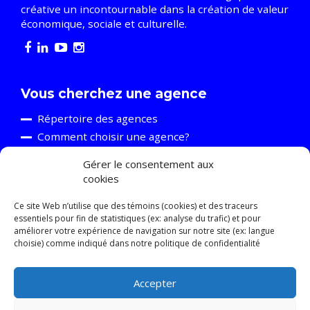
créative un incontournable dans la création de valeur
économique, sociale et culturelle.
Vous cherchez une agence
Répertoire des agences
Comment choisir une agence?
Gérer le consentement aux
cookies
Vous êtes une agence
Découvrir l’A2C
Ce site Web n’utilise que des témoins (cookies) et des traceurs
essentiels pour fin de statistiques (ex: analyse du trafic) et pour
Événements et formations
améliorer votre expérience de navigation sur notre site (ex: langue
Ressources
choisie) comme indiqué dans notre politique de confidentialité
Relève
Accepter