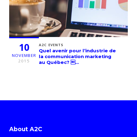
10
A2C EVENTS
Quel avenir pour l’industrie de
NOVEMBER
la communication marketing
2015
au Québec? ...
About A2C