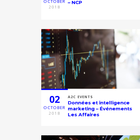
OCTOBER
– NCP
2018
02
A2C EVENTS
Données et intelligence
OCTOBER
marketing – Événements
2018
Les Affaires