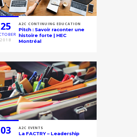
25
A2C CONTINUING EDUCATION
Pitch : Savoir raconter une
CTOBER
histoire forte | HEC
2018
Montréal
03
A2C EVENTS
La FACTRY – Leadership