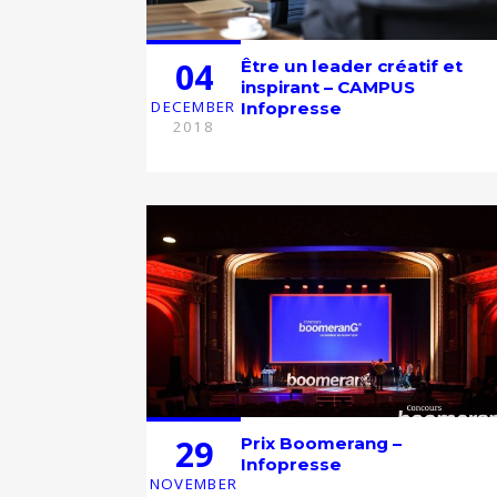
04
Être un leader créatif et
inspirant – CAMPUS
DECEMBER
Infopresse
2018
29
Prix Boomerang –
Infopresse
NOVEMBER