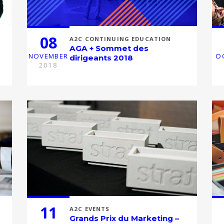
08
A2C CONTINUING EDUCATION
AGA + Sommet des
NOVEMBER
O
dirigeants 2018
2018
11
A2C EVENTS
Grands Prix du Marketing –