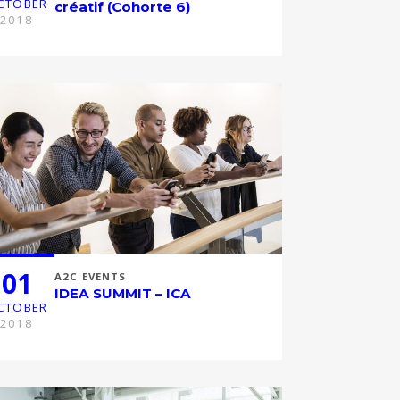
CTOBER
créatif (Cohorte 6)
2018
01
A2C EVENTS
IDEA SUMMIT – ICA
CTOBER
2018