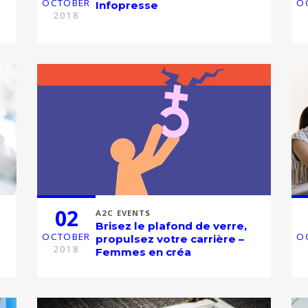
OCTOBER
O
Infopresse
2018
02
A2C EVENTS
Brisez le plafond de verre,
OCTOBER
O
propulsez votre carrière –
2018
Femmes en créa