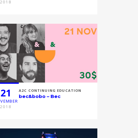
2018
21
A2C CONTINUING EDUCATION
bec&bobo – Bec
VEMBER
2018