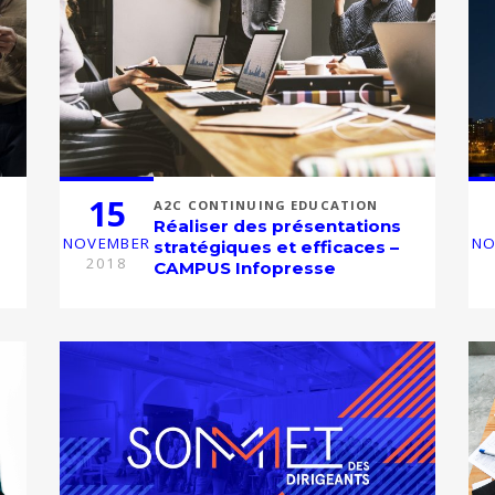
15
A2C CONTINUING EDUCATION
Réaliser des présentations
NOVEMBER
NO
stratégiques et efficaces –
2018
CAMPUS Infopresse