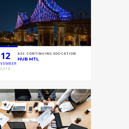
12
A2C CONTINUING EDUCATION
HUB MTL
VEMBER
2018