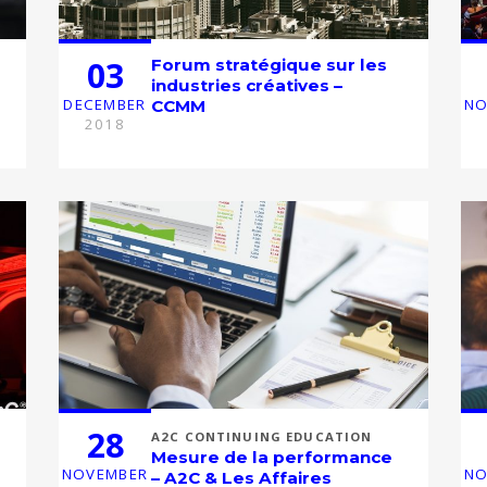
03
Forum stratégique sur les
industries créatives –
DECEMBER
NO
CCMM
2018
28
A2C CONTINUING EDUCATION
Mesure de la performance
NOVEMBER
NO
– A2C & Les Affaires