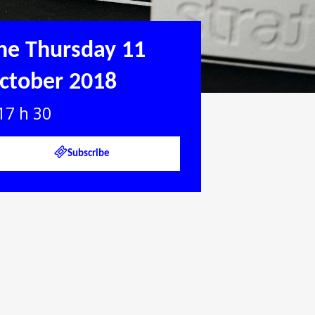
he Thursday 11
ctober 2018
17 h 30
Subscribe