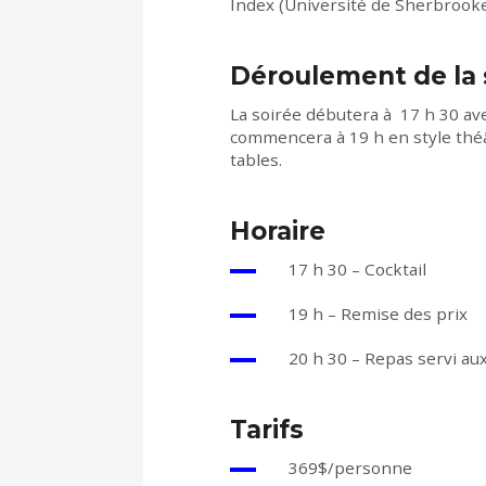
Index (Université de Sherbrooke
Déroulement de la 
La soirée débutera à 17 h 30 ave
commencera à 19 h en style théât
tables.
Horaire
17 h 30 – Cocktail
19 h – Remise des prix
20 h 30 – Repas servi au
Tarifs
369$/personne